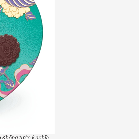
m Khổng tước ý nghĩa.