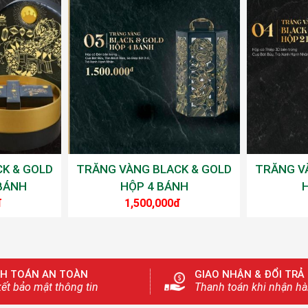
K & GOLD
TRĂNG VÀNG BLACK & GOLD
TRĂNG V
BÁNH
HỘP 4 BÁNH
H
đ
1,500,000đ
H TOÁN AN TOÀN
GIAO NHẬN & ĐỔI TRẢ
ết bảo mật thông tin
Thanh toán khi nhận h