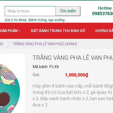
Hotline
Tìm kiếm
09853763
Gợi ý từ khóa:
Bánh trứng, lạp xưởng...
SẢN PHẨM
ĐẶT BÁNH TRUNG THU KINH ĐÔ
HƯỚNG D
NG
TRĂNG VÀNG PHA LÊ VẠN PHÚC (XANH)
TRĂNG VÀNG PHA LÊ VẠN PH
Mã bánh: PLX6
1,000,000₫
Giá:
Hộp gồm 8 bánh cao cấp, mỗi bánh 80g
trong đó có Cua bát bửu x 2, gà quay tứ
x 2, Đậu xanh hạnh nhân x 2, hạt sen hạ
dưa x 2