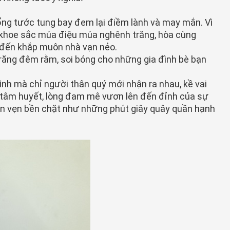
hổng tước tung bay đem lại điềm lành và may mắn. Vì
g khoe sắc múa điệu múa nghênh trăng, hòa cùng
h đến khắp muôn nhà vạn nẻo.
trăng đêm rằm, soi bóng cho những gia đình bè bạn
ình mà chỉ người thân quý mới nhận ra nhau, kề vai
g tâm huyết, lòng đam mê vươn lên đến đỉnh của sự
tròn vẹn bền chặt như những phút giây quây quần hạnh