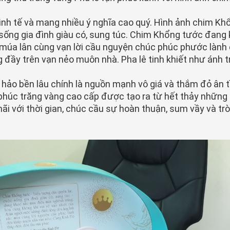
tinh tế và mang nhiều ý nghĩa cao quý. Hình ảnh chim K
 sống gia đình giàu có, sung túc. Chim Khổng tước đan
n múa lân cùng vạn lời cầu nguyện chúc phúc phước làn
 đầy trên vạn nẻo muôn nhà. Pha lê tinh khiết như ánh 
 hảo bền lâu chính là nguồn mạnh vô giá và thắm đỏ ân t
 phúc trăng vàng cao cấp được tạo ra từ hết thảy nhữn
 mãi với thời gian, chúc cầu sự hoàn thuận, sum vầy và 