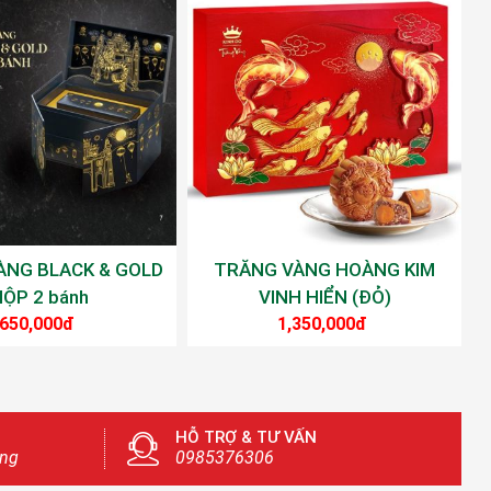
ÀNG BLACK & GOLD
TRĂNG VÀNG HOÀNG KIM
ỘP 2 bánh
VINH HIỂN (ĐỎ)
650,000đ
1,350,000đ
HỖ TRỢ & TƯ VẤN
àng
0985376306