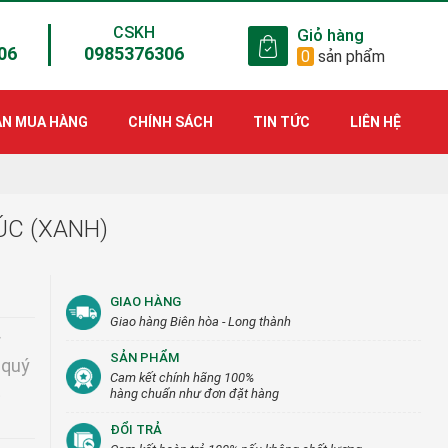
CSKH
Giỏ hàng
06
0985376306
0
sản phẩm
ẪN MUA HÀNG
CHÍNH SÁCH
TIN TỨC
LIÊN HỆ
ÚC (XANH)
GIAO HÀNG
Giao hàng Biên hòa - Long thành
r
SẢN PHẨM
 quý
Cam kết chính hãng 100%
t
hàng chuẩn như đơn đặt hàng
ĐỔI TRẢ