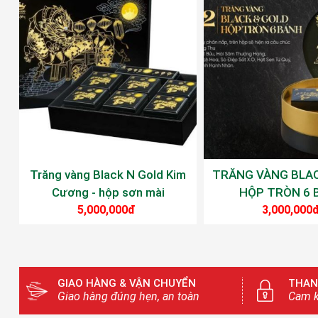
Trăng vàng Black N Gold Kim
TRĂNG VÀNG BLAC
Cương - hộp sơn mài
HỘP TRÒN 6 
5,000,000đ
3,000,000
GIAO HÀNG & VẬN CHUYỂN
THAN
Giao hàng đúng hẹn, an toàn
Cam k