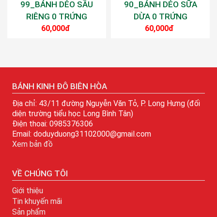
99_BÁNH DẺO SẦU
90_BÁNH DẺO SỮA
RIÊNG 0 TRỨNG
DỪA 0 TRỨNG
60,000đ
60,000đ
BÁNH KINH ĐÔ BIÊN HÒA
Địa chỉ: 43/11 đường Nguyễn Văn Tỏ, P. Long Hưng (đối
diện trường tiểu học Long Bình Tân)
Điện thoai: 0985376306
Email: doduyduong31102000@gmail.com
Xem bản đồ
VỀ CHÚNG TÔI
Giới thiệu
Tin khuyến mãi
Sản phẩm