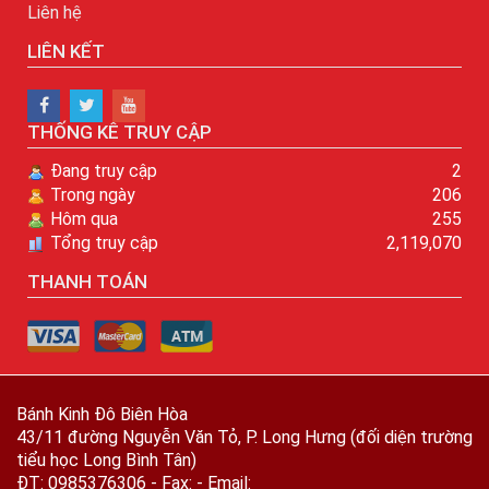
Liên hệ
LIÊN KẾT
THỐNG KÊ TRUY CẬP
Đang truy cập
2
Trong ngày
206
Hôm qua
255
Tổng truy cập
2,119,070
THANH TOÁN
Bánh Kinh Đô Biên Hòa
43/11 đường Nguyễn Văn Tỏ, P. Long Hưng (đối diện trường
tiểu học Long Bình Tân)
ĐT: 0985376306 - Fax: - Email: